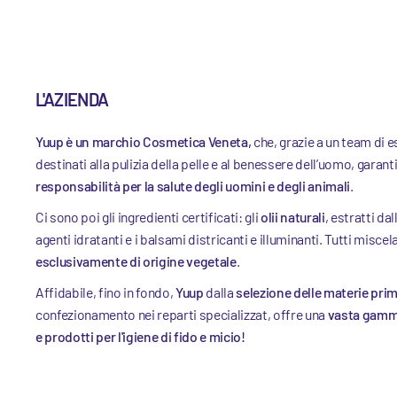
L'AZIENDA
Yuup è un marchio Cosmetica Veneta,
che, grazie a un team di e
destinati alla pulizia della pelle e al benessere dell’uomo, garan
responsabilità per la salute degli uomini e degli animali
.
Ci sono poi gli ingredienti certificati: gli
olii naturali
, estratti dal
agenti idratanti e i balsami districanti e illuminanti. Tutti miscel
esclusivamente di origine vegetale
.
Affidabile, fino in fondo,
Yuup
dalla
selezione delle materie pri
confezionamento nei reparti specializzat, offre una
vasta gamme
e prodotti per l'igiene di fido e micio!