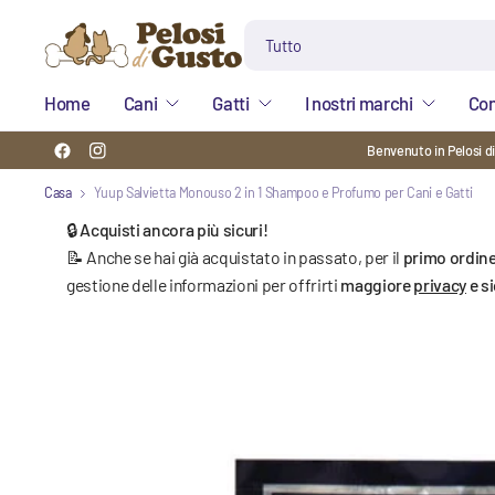
Cerca
qualsiasi
cosa
Home
Cani
Gatti
I nostri marchi
Con
Benvenuto in Pelosi d
Casa
Yuup Salvietta Monouso 2 in 1 Shampoo e Profumo per Cani e Gatti
🔒 Acquisti ancora più sicuri!
📝 Anche se hai già acquistato in passato, per il
primo ordine
gestione delle informazioni per offrirti
maggiore
privacy
e s