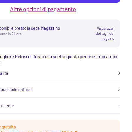
Altre opzioni di pagamento
sponibile presso la sede
Magazzino
Visualizza i
dettagli del
ronto in 24 ore
negozio
liere Pelosi di Gusto è la scelta giusta per te e i tuoi amici
:
alità
ù possibile naturali
l cliente
 gratuita