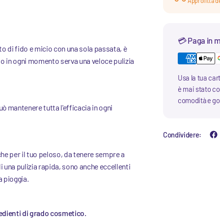
Approfitta de
💳 Paga in m
to di fido e micio con una sola passata, è
io o in ogni momento serva una veloce pulizia
Usa la tua car
è mai stato cos
comodità e god
ò mantenere tutta l'efficacia in ogni
Condividere:
he per il tuo peloso, da tenere sempre a
di una pulizia rapida, sono anche eccellenti
a pioggia.
redienti di grado cosmetico.