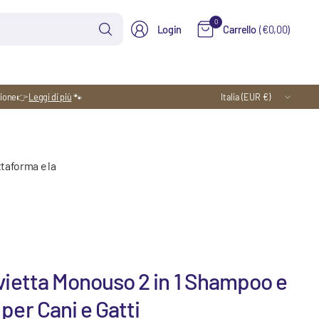
Cerca
0
Login
Carrello
(€0,00)
qualsiasi
cosa
Aggiorna
zione
👉
Leggi di più
🐾
paese/area
geografica
ttaforma e la
vietta Monouso 2 in 1 Shampoo e
per Cani e Gatti