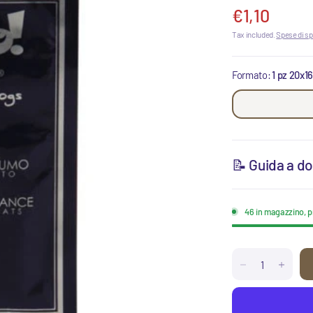
€1,10
Tax included.
Spese di sp
Formato:
1 pz 20x1
📝 Guida a do
46 in magazzino, p