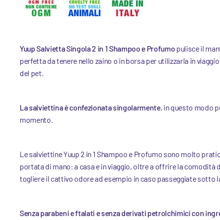
Yuup
Salvietta Singola 2 in 1 Shampoo e Profumo
pulisce il man
perfetta da tenere nello zaino o in borsa per utilizzarla in viagg
del pet.
La salviettina è confezionata singolarmente
, in questo modo pu
momento.
Le salviettine Yuup 2 in 1 Shampoo e Profumo sono molto pratic
portata di mano: a casa e in viaggio, oltre a offrire la comodità 
togliere il cattivo odore ad esempio in caso passeggiate sotto l
Senza parabeni e ftalati e senza derivati petrolchimici con ing