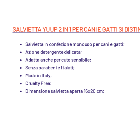
SALVIETTA YUUP 2 IN 1 PER CANI E GATTI SI DIST
Salvietta in confezione monouso per cani
e gatti;
Azione detergente delicata;
Adatta anche per cute sensibile;
Senza parabeni e ftalati;
Made in Italy;
Cruelty Free;
Dimensione salvietta aperta 16x20 cm;