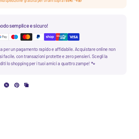
lla spedizione gratuita per ordini sopra i
59€!
🐾🎁
odo semplice e sicuro!
ta per un pagamento rapido e affidabile. Acquistare online non
ì facile, con transazioni protette e zero pensieri. Scegli la
iti lo shopping per i tuoi amici a quattro zampe! 🐾