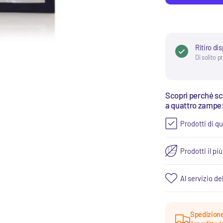
Ritiro di
Di solito p
Scopri perché sceg
a quattro zampe
Prodotti di qu
Prodotti il pi
Al servizio de
Spedizione