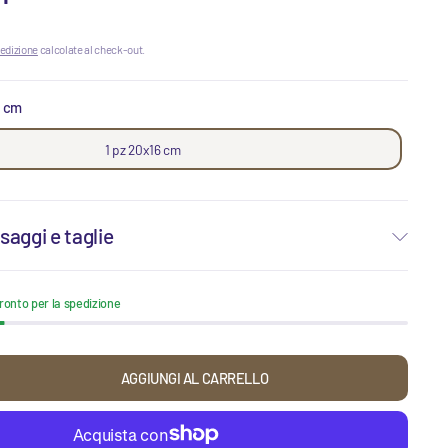
edizione
calcolate al check-out.
6 cm
1 pz 20x16 cm
saggi e taglie
ronto per la spedizione
AGGIUNGI AL CARRELLO