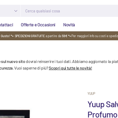
tattaci
Offerte e Occasioni
Novità
i Gusto!
🐾
SPEDIZIONI GRATUITE
a partire da
59€
🐾Per maggiori info su costi e spedi
 sul nuovo sito
dovrai reinserire i tuoi dati. Abbiamo aggiornato la pia
icurezza
. Vuoi saperne di più?
Scopri qui tutte le novità!
YUUP
Yuup Sal
Profumo 