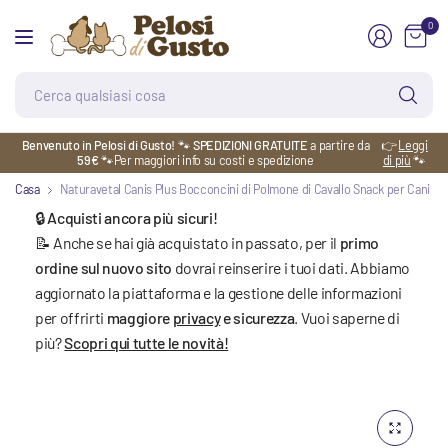
0
Ce
qu
co
Benvenuto in Pelosi di Gusto!
🐾
SPEDIZIONI GRATUITE
a partire da
👉
Leggi
59€
🐾Per maggiori info su costi e spedizione
di più
🐾
Casa
Naturavetal Canis Plus Bocconcini di Polmone di Cavallo Snack per Cani
🔒 Acquisti ancora più sicuri!
📝 Anche se hai già acquistato in passato, per il
primo
ordine sul nuovo sito
dovrai reinserire i tuoi dati. Abbiamo
aggiornato la piattaforma e la gestione delle informazioni
per offrirti
maggiore
privacy
e sicurezza
. Vuoi saperne di
più?
Scopri qui tutte le novità!