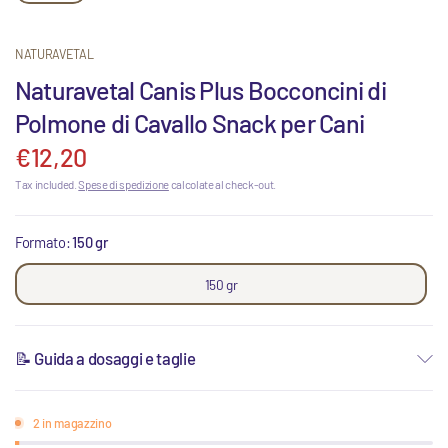
NATURAVETAL
Naturavetal Canis Plus Bocconcini di
Polmone di Cavallo Snack per Cani
€12,20
Tax included.
Spese di spedizione
calcolate al check-out.
Formato:
150 gr
150 gr
📝 Guida a dosaggi e taglie
2 in magazzino