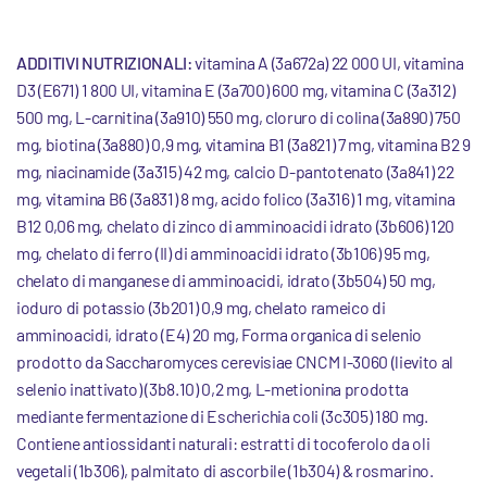
ADDITIVI NUTRIZIONALI:
vitamina A (3a672a) 22 000 UI, vitamina
D3 (E671) 1 800 UI, vitamina E (3a700) 600 mg, vitamina C (3a312)
500 mg, L-carnitina (3a910) 550 mg, cloruro di colina (3a890) 750
mg, biotina (3a880) 0,9 mg, vitamina B1 (3a821) 7 mg, vitamina B2 9
mg, niacinamide (3a315) 42 mg, calcio D-pantotenato (3a841) 22
mg, vitamina B6 (3a831) 8 mg, acido folico (3a316) 1 mg, vitamina
B12 0,06 mg, chelato di zinco di amminoacidi idrato (3b606) 120
mg, chelato di ferro (II) di amminoacidi idrato (3b106) 95 mg,
chelato di manganese di amminoacidi, idrato (3b504) 50 mg,
ioduro di potassio (3b201) 0,9 mg, chelato rameico di
amminoacidi, idrato (E4) 20 mg, Forma organica di selenio
prodotto da Saccharomyces cerevisiae CNCM I-3060 (lievito al
selenio inattivato) (3b8.10) 0,2 mg, L-metionina prodotta
mediante fermentazione di Escherichia coli (3c305) 180 mg.
Contiene antiossidanti naturali: estratti di tocoferolo da oli
vegetali (1b306), palmitato di ascorbile (1b304) & rosmarino.