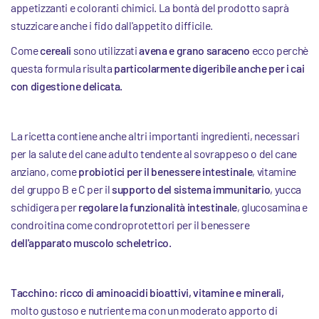
appetizzanti e coloranti chimici. La bontà del prodotto saprà
stuzzicare anche i fido dall'appetito difficile.
Come
cereali
sono utilizzati
avena e grano saraceno
ecco perchè
questa formula risulta
particolarmente digeribile anche per i cai
con digestione delicata.
La ricetta contiene anche altri importanti ingredienti, necessari
per la salute del cane adulto tendente al sovrappeso o del cane
anziano, come
probiotici per il benessere intestinale
, vitamine
del gruppo B e C per il
supporto del sistema immunitario
, yucca
schidigera per
regolare la funzionalità intestinale
, glucosamina e
condroitina come condroprotettori per il benessere
dell'apparato muscolo scheletrico.
Tacchino: ricco di aminoacidi bioattivi, vitamine e minerali,
molto gustoso e nutriente ma con un moderato apporto di