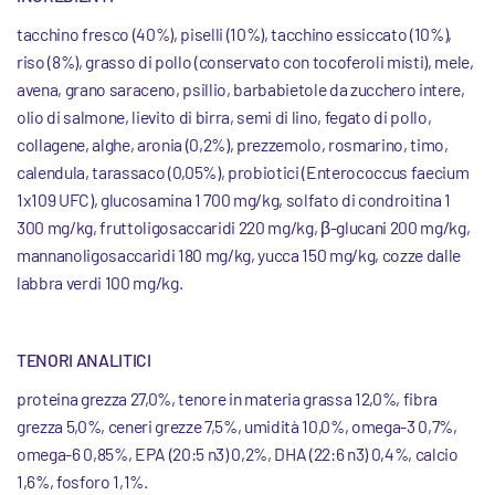
tacchino fresco (40%), piselli (10%), tacchino essiccato (10%),
riso (8%), grasso di pollo (conservato con tocoferoli misti), mele,
avena, grano saraceno, psillio, barbabietole da zucchero intere,
olio di salmone, lievito di birra, semi di lino, fegato di pollo,
collagene, alghe, aronia (0,2%), prezzemolo, rosmarino, timo,
calendula, tarassaco (0,05%), probiotici (Enterococcus faecium
1x109 UFC), glucosamina 1 700 mg/kg, solfato di condroitina 1
300 mg/kg, fruttoligosaccaridi 220 mg/kg, β-glucani 200 mg/kg,
mannanoligosaccaridi 180 mg/kg, yucca 150 mg/kg, cozze dalle
labbra verdi 100 mg/kg.
TENORI ANALITICI
proteina grezza 27,0%, tenore in materia grassa 12,0%, fibra
grezza 5,0%, ceneri grezze 7,5%, umidità 10,0%, omega-3 0,7%,
omega-6 0,85%, EPA (20:5 n3) 0,2%, DHA (22:6 n3) 0,4%, calcio
1,6%, fosforo 1,1%.