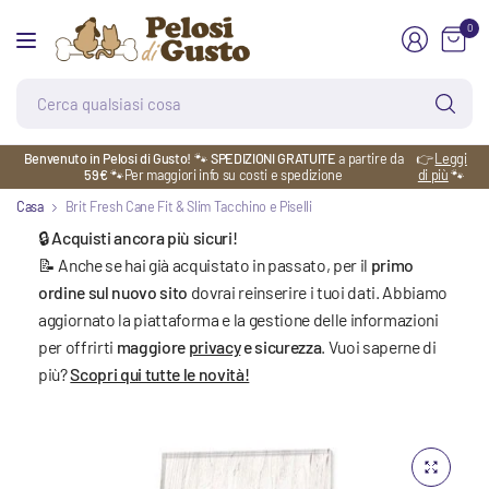
0
Ce
qu
co
Benvenuto in Pelosi di Gusto!
🐾
SPEDIZIONI GRATUITE
a partire da
👉
Leggi
59€
🐾Per maggiori info su costi e spedizione
di più
🐾
Casa
Brit Fresh Cane Fit & Slim Tacchino e Piselli
🔒 Acquisti ancora più sicuri!
📝 Anche se hai già acquistato in passato, per il
primo
ordine sul nuovo sito
dovrai reinserire i tuoi dati. Abbiamo
aggiornato la piattaforma e la gestione delle informazioni
per offrirti
maggiore
privacy
e sicurezza
. Vuoi saperne di
più?
Scopri qui tutte le novità!