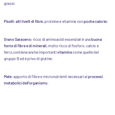
grassi;
Piselli
:
alti livelli di fibre,
proteine e vitamine con
poche calorie;
Grano Saraceno:
ricco di aminoacidi essenziali è una
buona
fonte di fibre e di minerali,
molto ricco di fosforo, calcio e
ferro,contiene anche importanti
vitamine
come quelle del
gruppo B ed è privo di glutine;
Mele
: apporto di fibre e micronutrienti necessari ai
processi
metabolici dell’organismo
.