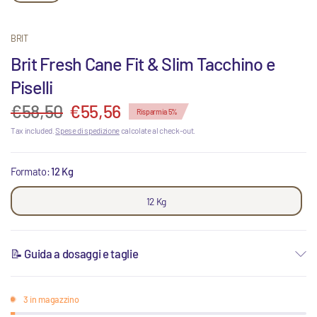
BRIT
Brit Fresh Cane Fit & Slim Tacchino e
Piselli
€58,50
€55,56
Risparmia 5%
Tax included.
Spese di spedizione
calcolate al check-out.
Formato:
12 Kg
12 Kg
📝 Guida a dosaggi e taglie
3 in magazzino