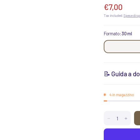
€7,00
Tax included.
Spese di sp
Formato:
30 ml
📝 Guida a do
4 in magazzino