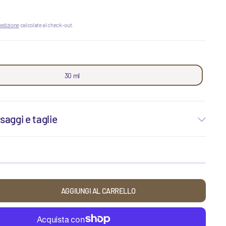
edizione
calcolate al check-out.
30 ml
saggi e taglie
AGGIUNGI AL CARRELLO