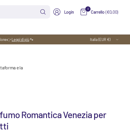
Cerca
0
Login
Carrello
(€0,00)
qualsiasi
cosa
Aggiorna
zione
👉
Leggi di più
🐾
paese/area
geografica
ttaforma e la
fumo Romantica Venezia per
tti