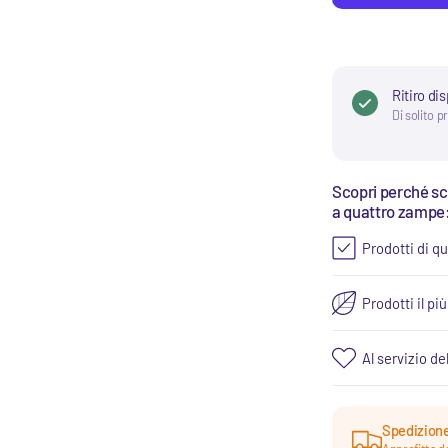
Ritiro di
Di solito p
Scopri perché sceg
a quattro zampe
Prodotti di qu
Prodotti il pi
Al servizio de
Spedizione