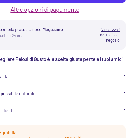
Altre opzioni di pagamento
sponibile presso la sede
Magazzino
Visualizza i
dettagli del
ronto in 24 ore
negozio
liere Pelosi di Gusto è la scelta giusta per te e i tuoi amici
:
alità
ù possibile naturali
l cliente
 gratuita