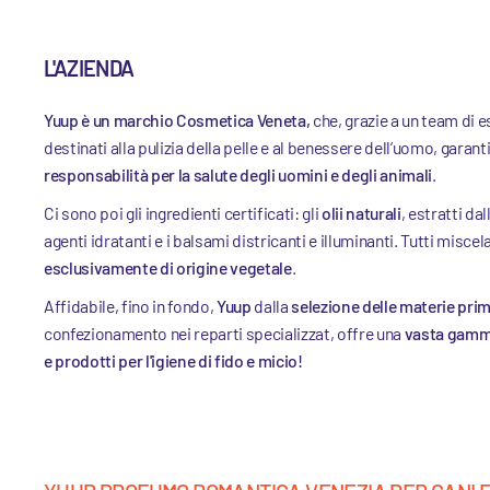
L'AZIENDA
Yuup è un marchio Cosmetica Veneta,
che, grazie a un team di e
destinati alla pulizia della pelle e al benessere dell’uomo, garan
responsabilità per la salute degli uomini e degli animali
.
Ci sono poi gli ingredienti certificati: gli
olii naturali
, estratti dal
agenti idratanti e i balsami districanti e illuminanti. Tutti miscel
esclusivamente di origine vegetale
.
Affidabile, fino in fondo,
Yuup
dalla
selezione delle materie pri
confezionamento nei reparti specializzat, offre una
vasta gamme
e prodotti per l'igiene di fido e micio!