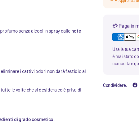
Approfitta de
💳 Paga in m
 profumo senza alcool in spray dalle
note
Usa la tua car
è mai stato cos
comodità e god
liminare i cattivi odori non darà fastidio al
Condividere:
utte le volte che si desidera ed è priva di
redienti di grado cosmetico.