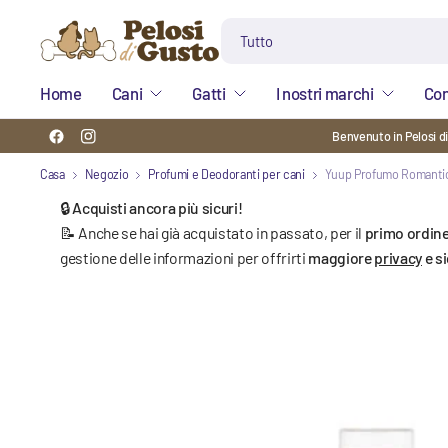
Cerca
qualsiasi
cosa
Home
Cani
Gatti
I nostri marchi
Con
Benvenuto in Pelosi d
Casa
Negozio
Profumi e Deodoranti per cani
Yuup Profumo Romantica
🔒 Acquisti ancora più sicuri!
📝 Anche se hai già acquistato in passato, per il
primo ordine
gestione delle informazioni per offrirti
maggiore
privacy
e s