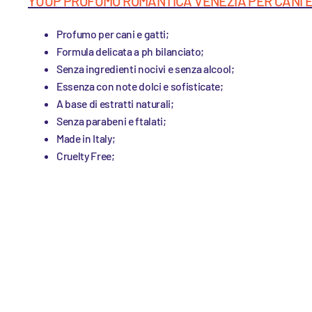
YUUP PROFUMO ROMANTICA VENEZIA PER CANI E 
Profumo per cani e gatti;
Formula delicata a ph bilanciato;
Senza ingredienti nocivi e senza alcool;
Essenza con
note dolci e sofisticate;
A base di estratti naturali;
Senza parabeni e ftalati;
Made in Italy;
Cruelty Free;