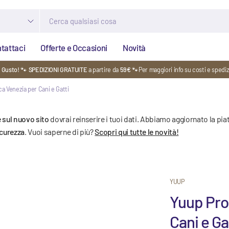
tattaci
Offerte e Occasioni
Novità
i Gusto!
🐾
SPEDIZIONI GRATUITE
a partire da
59€
🐾Per maggiori info su costi e spedi
 Venezia per Cani e Gatti
 sul nuovo sito
dovrai reinserire i tuoi dati. Abbiamo aggiornato la pia
icurezza
. Vuoi saperne di più?
Scopri qui tutte le novità!
YUUP
Yuup Pro
Cani e Ga