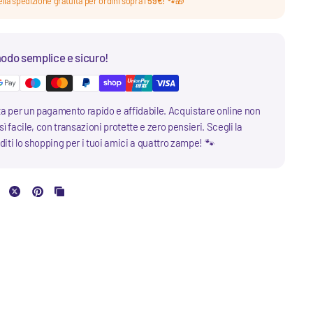
lla spedizione gratuita per ordini sopra i
59€!
🐾🎁
odo semplice e sicuro!
ta per un pagamento rapido e affidabile. Acquistare online non
ì facile, con transazioni protette e zero pensieri. Scegli la
iti lo shopping per i tuoi amici a quattro zampe! 🐾